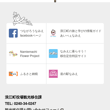
つながろうなみえ
浪江町の旅と学びの情報ガイド
facebookページ
あいべぇなみえ
なみえに暮らそう！
Namiemachi
Flower Project
移住定住特設サイト
ふるさと納税
道の駅なみえ
浪江町役場観光移住課
TEL: 0240-34-0247
観光移住課お問い合わせフォーム