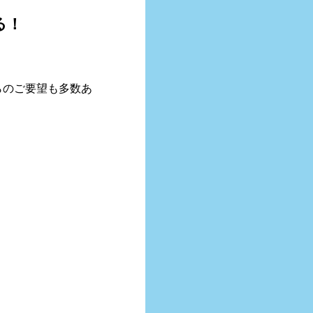
る！
らのご要望も多数あ
。