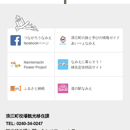
つながろうなみえ
浪江町の旅と学びの情報ガイド
facebookページ
あいべぇなみえ
なみえに暮らそう！
Namiemachi
Flower Project
移住定住特設サイト
ふるさと納税
道の駅なみえ
浪江町役場観光移住課
TEL: 0240-34-0247